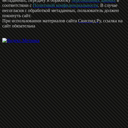
метаданных, передачу и обработку
персональных данных
в
соответствии с
Политикой конфиденциальности
. В случае
несогласия с обработкой метаданных, пользователь должен
покинуть сайт.
При использовании материалов сайта
Скиспид.Ру
, ссылка на
сайт обязательна