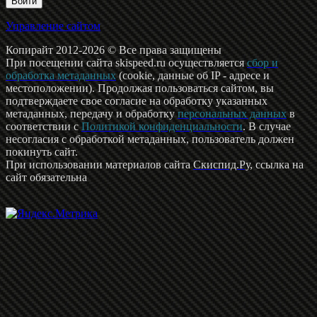
Управление сайтом
Копирайт 2012-2026 © Все права защищены
При посещении сайта skispeed.ru осуществляется
сбор и
обработка метаданных
(cookie, данные об IP - адресе и
местоположении). Продолжая пользоваться сайтом, вы
подтверждаете свое согласие на обработку указанных
метаданных, передачу и обработку
персональных данных
в
соответствии с
Политикой конфиденциальности
. В случае
несогласия с обработкой метаданных, пользователь должен
покинуть сайт.
При использовании материалов сайта
Скиспид.Ру
, ссылка на
сайт обязательна