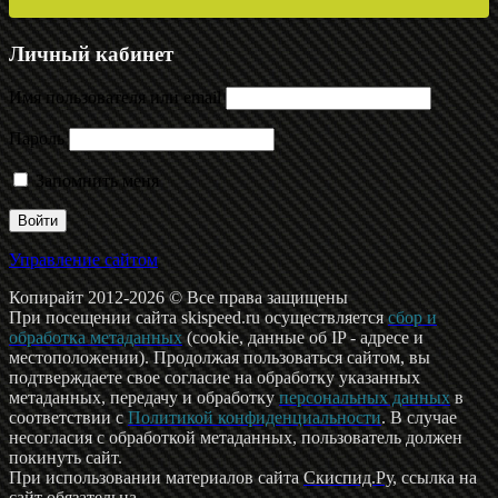
Личный кабинет
Имя пользователя или email
Пароль
Запомнить меня
Управление сайтом
Копирайт 2012-2026 © Все права защищены
При посещении сайта skispeed.ru осуществляется
сбор и
обработка метаданных
(cookie, данные об IP - адресе и
местоположении). Продолжая пользоваться сайтом, вы
подтверждаете свое согласие на обработку указанных
метаданных, передачу и обработку
персональных данных
в
соответствии с
Политикой конфиденциальности
. В случае
несогласия с обработкой метаданных, пользователь должен
покинуть сайт.
При использовании материалов сайта
Скиспид.Ру
, ссылка на
сайт обязательна