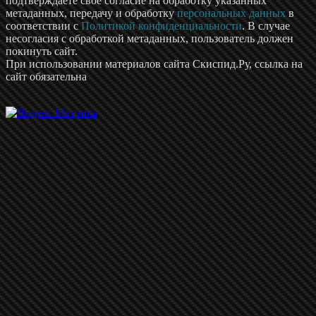
подтверждаете свое согласие на обработку указанных
метаданных, передачу и обработку
персональных данных
в
соответствии с
Политикой конфиденциальности
. В случае
несогласия с обработкой метаданных, пользователь должен
покинуть сайт.
При использовании материалов сайта
Скиспид.Ру
, ссылка на
сайт обязательна