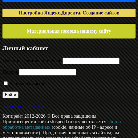
Настройка Яндекс.Директа. Создание сайтов
Материальная помощь нашему сайту
Личный кабинет
Имя пользователя или email
Пароль
Запомнить меня
Управление сайтом
Копирайт 2012-2026 © Все права защищены
При посещении сайта skispeed.ru осуществляется
сбор и
обработка метаданных
(cookie, данные об IP - адресе и
местоположении). Продолжая пользоваться сайтом, вы