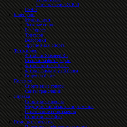
Список членов ЯЛСЛ
СБЯО
Календари
Мультиспорт
Лыжные гонки
Бег / кросс
Триатлон
Велогонки
Другие виды спорта
Фото, видео
Фотоблог Skispeed.Ru
Ссылки на фотографии
Фоторепортажы блога
Фотоальбомы друзей блога
Видео на блоге
Полезное
Спортивные товары
Сайты трансляций
Справка
Спортивные школы
Медицинский осмотр спортсменов
Страхование спортсменов
Спортивные сайты
Помощь и контакты
Политика конфиденциальности