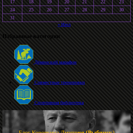
17
18
19
20
21
22
23
24
25
26
27
28
29
30
31
« Июл
Избранные категории
Дёминский марафон
Совместные тренировки
Спортивная библиотека
Блог Коровкина Дмитр
ия (Рыбинск
)