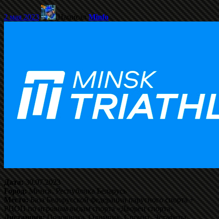
2 мая 2023
Написал
Minfo
Дата:
30.07.2023
Город:
Минск, Республика Беларусь
Место:
База Белорусской федерации парусного спорта +
РЦОП по игровым видам спорта «Дворец спорта»
Дистанция:
Половинка. Олимпик. Спринт. Эстафеты.