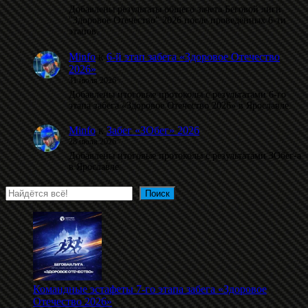
Добавлены результаты общего зачета Беговой лиги
"Здоровое Отечество" 2026 после проведённых 6-ти
этапов.
Minfo
к
6-й этап забега «Здоровое Отечество
2026»
31 июля 2026
Добавлены итоговые протоколы с результатами 6-го
этапа забега «Здоровое Отечество 2026» в Ярославле.
Minfo
к
Забег «ЗОбег» 2026
28 июля 2026
Добавлены итоговые протоколы с результатами ЗОбег-а
в Ярославле.
Поиск
Поиск
Командные эстафеты 7-го этапа забега «Здоровое
Отечество 2026»