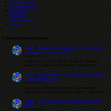
Лыжный спорт
Беговые события
Велоспорт
Триатлон
Лыжероллеры
Иное
Свежие комментарии
Minfo
к
Командные эстафеты 7-го этапа забега
«Здоровое Отечество 2026»
5 августа 2026
Добавлена ссылка на QR-код, который позволяет
пройти на стадион со сторону ул. Володарского.
Minfo
к
Даблполлинг на лыжероллерах памяти
С. Воробьёва 2026
2 августа 2026
Добавлены итоговые протоколы с результатами
даблполлинга на лыжероллерах памяти С. Воробьёва.
Minfo
к
6-й этап забега «Здоровое Отечество
2026»
31 июля 2026