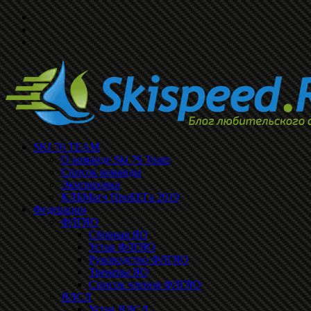
SKI 76 TEAM
О команде Ski 76 Team
Список команды
Экипировка
КЛБМатч ПроБЕГа 2019
Федерации
ФЛГЯО
Сборная ЯО
Устав ФЛГЯО
Руководство ФЛГЯО
Тренеры ЯО
Список членов ФЛГЯО
ЯЛСЛ
Устав ЯЛСЛ