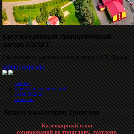
Круглогодичный тренировочный
лагерь СТАРТ
Для спортсменов циклических видов спорта в ЦЛС "Дёмино"
БУДЕМ ЗНАКОМЫ!
Главная
Календари соревнований
Сезон 2022-23
Триатлон
Записи в категории
Триатлон
Календарный план
соревнований по триатлону, дуатлону,