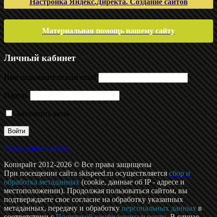
Настройка Яндекс.Директа. Создание сайтов
Материальная помощь нашему сайту
Личный кабинет
Имя пользователя или email
Пароль
Запомнить меня
Управление сайтом
Копирайт 2012-2026 © Все права защищены
При посещении сайта skispeed.ru осуществляется
сбор и
обработка метаданных
(cookie, данные об IP - адресе и
местоположении). Продолжая пользоваться сайтом, вы
подтверждаете свое согласие на обработку указанных
метаданных, передачу и обработку
персональных данных
в
соответствии с
Политикой конфиденциальности
. В случае