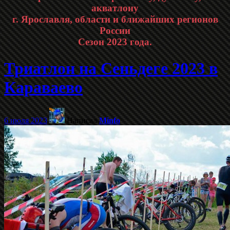
акватлону
г. Ярославля, области и ближайших регионов
России
Сезон 2023 года.
Триатлон на Сеньдеге 2023 в
Караваево
6 июля 2023
Написал
Minfo