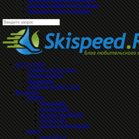
Политика обработки метаданных
Пользовательское соглашение
SKI 76 TEAM
О команде Ski 76 Team
Список команды
Экипировка
КЛБМатч ПроБЕГа 2019
Федерации
ФЛГЯО
Сборная ЯО
Устав ФЛГЯО
Руководство ФЛГЯО
Тренеры ЯО
Список членов ФЛГЯО
ЯЛСЛ
Устав ЯЛСЛ