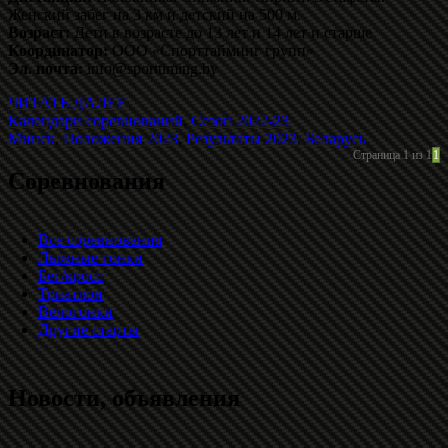
Женский забег на 3 км и детский на 500 м.
Возраст:
Дети в возрасте до 13 лет и 14 лет и старше
Координатор:
ООО «Спорттайминг групп»
Эл. почта:
info@sporttiming.by
ЧИТАТЬ ДАЛЕЕ
Календари соревнований
,
Сезон 2022-23
Минск
,
Положения 2023
,
Результаты 2023
,
Беларусь
Страница 1 из 1
1
Соревнования
Все соревнования
Лыжные гонки
Бег/кросс
Триатлон
Велогонки
Другие старты
Новости, объявления