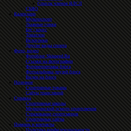
Список членов ЯЛСЛ
СБЯО
Календари
Мультиспорт
Лыжные гонки
Бег / кросс
Триатлон
Велогонки
Другие виды спорта
Фото, видео
Фотоблог Skispeed.Ru
Ссылки на фотографии
Фоторепортажы блога
Фотоальбомы друзей блога
Видео на блоге
Полезное
Спортивные товары
Сайты трансляций
Справка
Спортивные школы
Медицинский осмотр спортсменов
Страхование спортсменов
Спортивные сайты
Помощь и контакты
Политика конфиденциальности