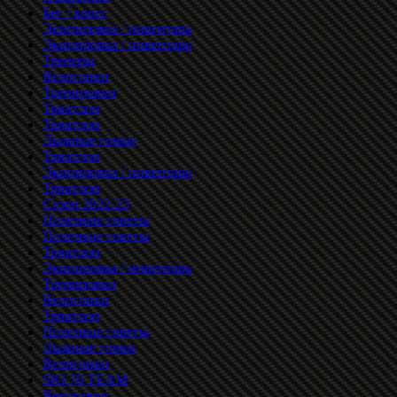
Бег / кросс
Экипировка / инвентарь
Экипировка / инвентарь
Тренеры
Велогонки
Тренировки
Триатлон
Триатлон
Лыжные гонки
Триатлон
Экипировка / инвентарь
Триатлон
Сезон 2022-23
Полезные советы
Полезные советы
Триатлон
Экипировка / инвентарь
Тренировки
Велогонки
Триатлон
Полезные советы
Лыжные гонки
Велогонки
SKI 76 TEAM
Велогонки