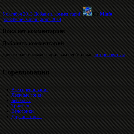
5 октября 2013
Добавить комментарий
От
Minfo
polozhenie_zimnii_grom_2014
Пока нет комментариев
Добавить комментарий
Для отправки комментария вам необходимо
авторизоваться
.
Соревнования
Все соревнования
Лыжные гонки
Бег/кросс
Триатлон
Велогонки
Другие старты