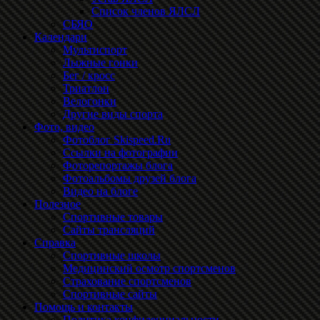
Список членов ЯЛСЛ
СБЯО
Календари
Мультиспорт
Лыжные гонки
Бег / кросс
Триатлон
Велогонки
Другие виды спорта
Фото, видео
Фотоблог Skispeed.Ru
Ссылки на фотографии
Фоторепортажы блога
Фотоальбомы друзей блога
Видео на блоге
Полезное
Спортивные товары
Сайты трансляций
Справка
Спортивные школы
Медицинский осмотр спортсменов
Страхование спортсменов
Спортивные сайты
Помощь и контакты
Политика конфиденциальности