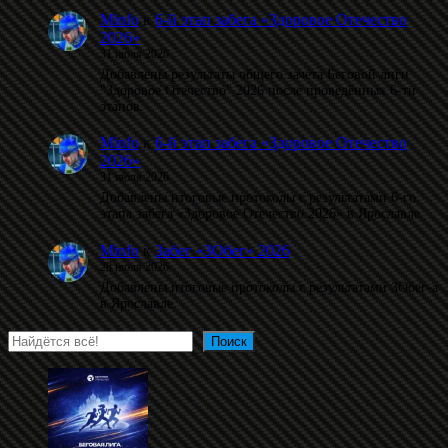
Minfo
к
6-й этап забега «Здоровое Отечество
2026»
31 июля 2026
Добавлены результаты общего зачета Беговой лиги
"Здоровое Отечество" 2026 после проведённых 6-ти
этапов.
Minfo
к
6-й этап забега «Здоровое Отечество
2026»
31 июля 2026
Добавлены итоговые протоколы с результатами 6-го
этапа забега «Здоровое Отечество 2026» в Ярославле.
Minfo
к
Забег «ЗОбег» 2026
28 июля 2026
Добавлены итоговые протоколы с результатами ЗОбег-а
в Ярославле.
Поиск
Поиск