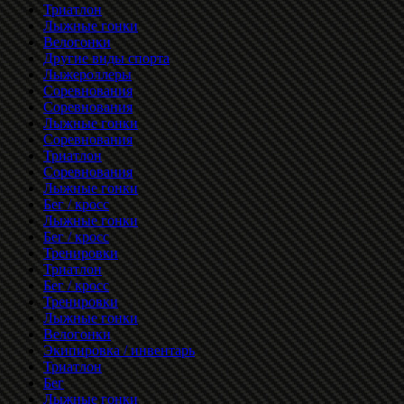
Триатлон
Лыжные гонки
Велогонки
Другие виды спорта
Лыжероллеры
Соревнования
Соревнования
Лыжные гонки
Соревнования
Триатлон
Соревнования
Лыжные гонки
Бег / кросс
Лыжные гонки
Бег / кросс
Тренировки
Триатлон
Бег / кросс
Тренировки
Лыжные гонки
Велогонки
Экипировка / инвентарь
Триатлон
Бег
Лыжные гонки