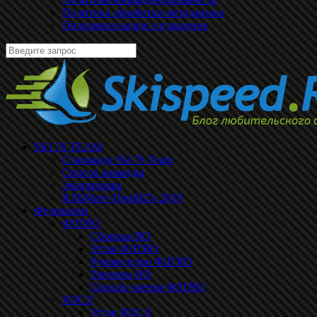
Политика обработки метаданных
Пользовательское соглашение
SKI 76 TEAM
О команде Ski 76 Team
Список команды
Экипировка
КЛБМатч ПроБЕГа 2019
Федерации
ФЛГЯО
Сборная ЯО
Устав ФЛГЯО
Руководство ФЛГЯО
Тренеры ЯО
Список членов ФЛГЯО
ЯЛСЛ
Устав ЯЛСЛ