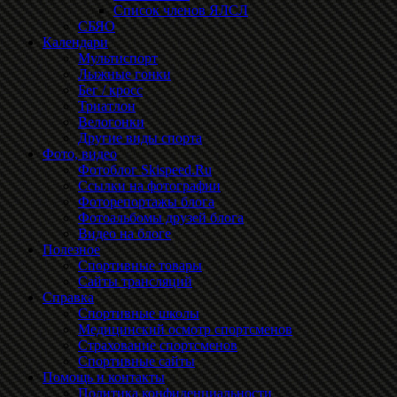
Список членов ЯЛСЛ
СБЯО
Календари
Мультиспорт
Лыжные гонки
Бег / кросс
Триатлон
Велогонки
Другие виды спорта
Фото, видео
Фотоблог Skispeed.Ru
Ссылки на фотографии
Фоторепортажы блога
Фотоальбомы друзей блога
Видео на блоге
Полезное
Спортивные товары
Сайты трансляций
Справка
Спортивные школы
Медицинский осмотр спортсменов
Страхование спортсменов
Спортивные сайты
Помощь и контакты
Политика конфиденциальности