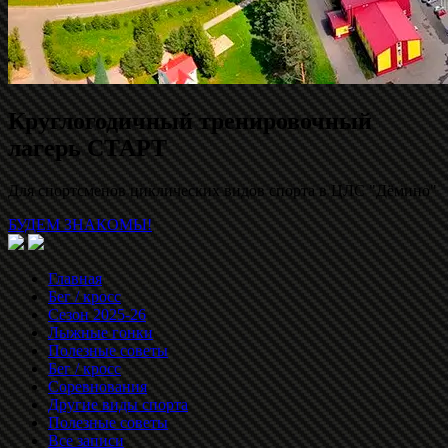
Круглогодичный тренировочный
лагерь СТАРТ
Для спортсменов циклических видов спорта в ЦЛС "Дёмино"
БУДЕМ ЗНАКОМЫ!
Главная
Бег / кросс
Сезон 2025-26
Лыжные гонки
Полезные советы
Бег / кросс
Соревнования
Другие виды спорта
Полезные советы
Все записи