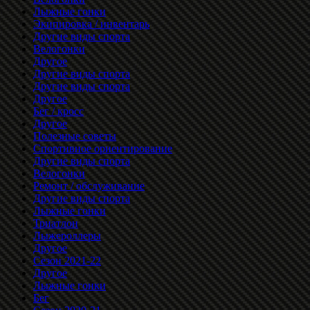
Лыжные гонки
Экипировка / инвентарь
Другие виды спорта
Велогонки
Другое
Другие виды спорта
Другие виды спорта
Другое
Бег / кросс
Другое
Полезные советы
Спортивное ориентирование
Другие виды спорта
Велогонки
Ремонт / обслуживание
Другие виды спорта
Лыжные гонки
Триатлон
Лыжероллеры
Другое
Сезон 2021-22
Другое
Лыжные гонки
Бег