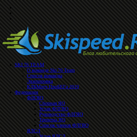
SKI 76 TEAM
О команде Ski 76 Team
Список команды
Экипировка
КЛБМатч ПроБЕГа 2019
Федерации
ФЛГЯО
Сборная ЯО
Устав ФЛГЯО
Руководство ФЛГЯО
Тренеры ЯО
Список членов ФЛГЯО
ЯЛСЛ
Устав ЯЛСЛ