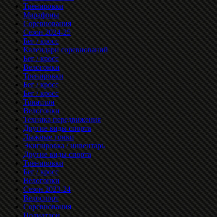
Тренировки
Марафоны
Соревнования
Сезон 2024-25
Бег / кросс
Календари соревнований
Бег / кросс
Велогонки
Тренировки
Бег / кросс
Бег / кросс
Триатлон
Велогонки
Техника передвижения
Другие виды спорта
Лыжные гонки
Экипировка / инвентарь
Другие виды спорта
Тренировки
Бег / кросс
Велогонки
Сезон 2023-24
Велоспорт
Соревнования
Полиатлон