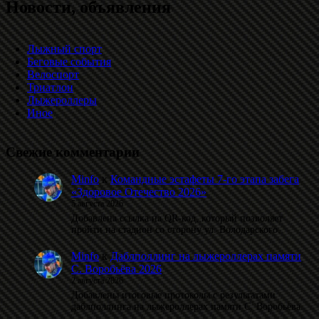
Новости, объявления
Лыжный спорт
Беговые события
Велоспорт
Триатлон
Лыжероллеры
Иное
Свежие комментарии
Minfo
к
Командные эстафеты 7-го этапа забега
«Здоровое Отечество 2026»
5 августа 2026
Добавлена ссылка на QR-код, который позволяет
пройти на стадион со сторону ул. Володарского.
Minfo
к
Даблполлинг на лыжероллерах памяти
С. Воробьёва 2026
2 августа 2026
Добавлены итоговые протоколы с результатами
даблполлинга на лыжероллерах памяти С. Воробьёва.