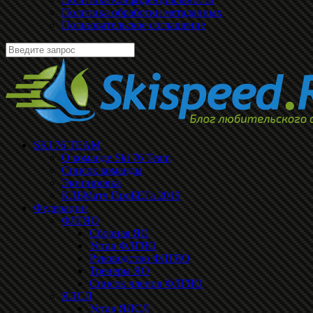
Политика обработки метаданных
Пользовательское соглашение
SKI 76 TEAM
О команде Ski 76 Team
Список команды
Экипировка
КЛБМатч ПроБЕГа 2019
Федерации
ФЛГЯО
Сборная ЯО
Устав ФЛГЯО
Руководство ФЛГЯО
Тренеры ЯО
Список членов ФЛГЯО
ЯЛСЛ
Устав ЯЛСЛ