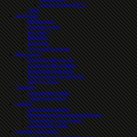
Список членов ЯЛСЛ
СБЯО
Календари
Мультиспорт
Лыжные гонки
Бег / кросс
Триатлон
Велогонки
Другие виды спорта
Фото, видео
Фотоблог Skispeed.Ru
Ссылки на фотографии
Фоторепортажы блога
Фотоальбомы друзей блога
Видео на блоге
Полезное
Спортивные товары
Сайты трансляций
Справка
Спортивные школы
Медицинский осмотр спортсменов
Страхование спортсменов
Спортивные сайты
Помощь и контакты
Политика конфиденциальности