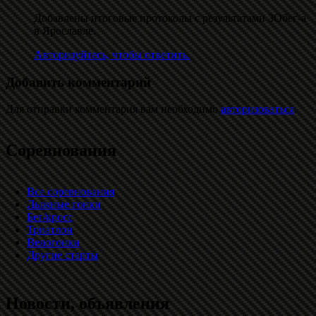
Добавлены итоговые протоколы с результатами ЗОбег-а
в Ярославле.
Авторизуйтесь, чтобы ответить.
Добавить комментарий
Для отправки комментария вам необходимо
авторизоваться
.
Соревнования
Все соревнования
Лыжные гонки
Бег/кросс
Триатлон
Велогонки
Другие старты
Новости, объявления