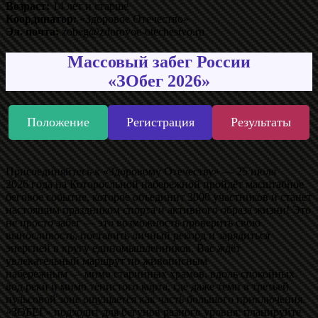
Возраст:
14 лет и старше
Координатор:
«Здоровое Отечество»
Эл. почта:
zobeg@zdorovoe-otechestvo.ru
Массовый забег России
«ЗОбег 2026»
Положение
Регистрация
Результаты
Присоединяйтесь к «Здоровому Отечеству» — 25 июля
2026 года на Которосльной набережной пройдёт масштабное
беговое событие, которое объединит 3000 участников и станет
настоящим праздником спорта и активного образа жизни! Это
не просто забег — это возможность проверить свою
выносливость, поставить личный рекорд и зарядиться
энергией в кругу единомышленников. Вас ждёт
увлекательный маршрут по живописным
набережным — мимо старинных храмов, вдоль спокойных
вод реки и мимо тенистого корта, где даже темп в третьей
пульсовой зоне ощущается как часть большого приключения.
«ЗОБЕГ» подходит для бегунов разного уровня: планируйте