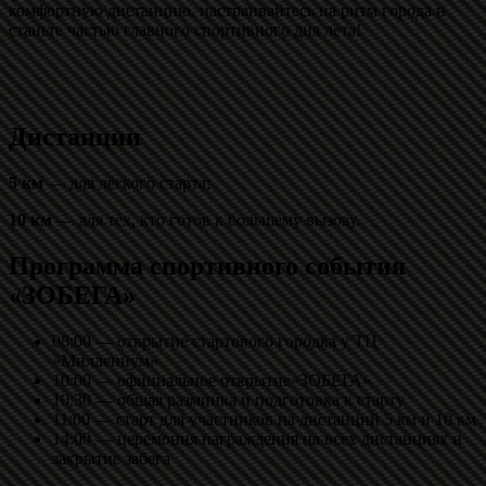
комфортную дистанцию, настраивайтесь на ритм города и
станьте частью главного спортивного дня лета!
Дистанции
5 км
— для лёгкого старта;
10 км
— для тех, кто готов к большему вызову.
Программа спортивного события
«ЗОБЕГА»
08:00 — открытие стартового городка у ТЦ
«Миллениум»
10:00 — официальное открытие«ЗОБЕГА»
10:30 — общая разминка и подготовка к старту
11:00 — старт для участников на дистанций 5 км и 10 км
14:00 — церемония награждения на всех дистанциях и
закрытие забега