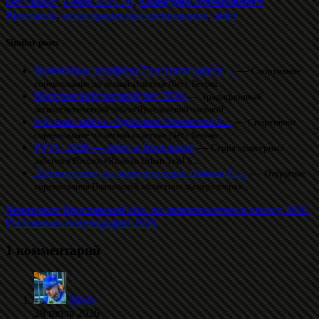
Бег / кросс
,
Сезон 2025-26
,
Календари соревнований
Ярославль
,
регистрация на соревнования
,
забег
Similar posts
Командные эстафеты 7-го этапа забега ...
—
Спортивное
соревнование по легкой атлетике (бег). Бегова...
Ярославский часовой бег 2026
—
Традиционный
легкоатлетический забег«Ярославский часовой...
6-й этап забега «Здоровое Отечество 2...
—
Спортивное
соревнование по легкой атлетике (бег). Бегова...
РУТС 2026 — забег в Ярославле
—
Серия культурных
забегов в России «Russian Urban Trail S...
Даблполлинг на лыжероллерах памяти С....
—
Открытые
соревнования Ивановской областина лыжероллерах....
Чемпионат Ярославской обл. по лыжероллерам и кроссу 2026
Ростовский полумарафон 2026
1 комментарий
Minfo
28 июля 2026