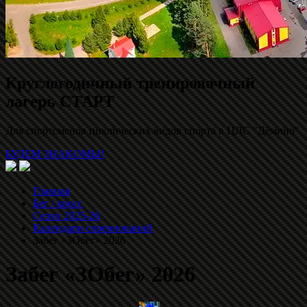
Круглогодичный тренировочный
лагерь СТАРТ
Для спортсменов циклических видов спорта в ЦЛС "Дёмино"
БУДЕМ ЗНАКОМЫ!
Главная
Бег / кросс
Сезон 2025-26
Календари соревнований
Забег «ЗОбег» 2026
Забег «ЗОбег» 2026