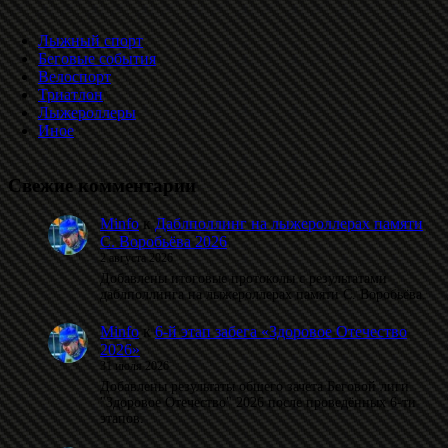
Лыжный спорт
Беговые события
Велоспорт
Триатлон
Лыжероллеры
Иное
Свежие комментарии
Minfo
к
Даблполлинг на лыжероллерах памяти
С. Воробьёва 2026
2 августа 2026
Добавлены итоговые протоколы с результатами
даблполлинга на лыжероллерах памяти С. Воробьёва.
Minfo
к
6-й этап забега «Здоровое Отечество
2026»
31 июля 2026
Добавлены результаты общего зачета Беговой лиги
"Здоровое Отечество" 2026 после проведённых 6-ти
этапов.