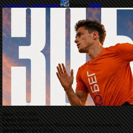
7 июля 2026
1 комментарий
Написал
Minfo
Дата:
25.07.2026
Город:
Ярославль
Место:
Концертный зал «Миллениум», Которосльная наб.
Дистанция:
5 км и 10 км