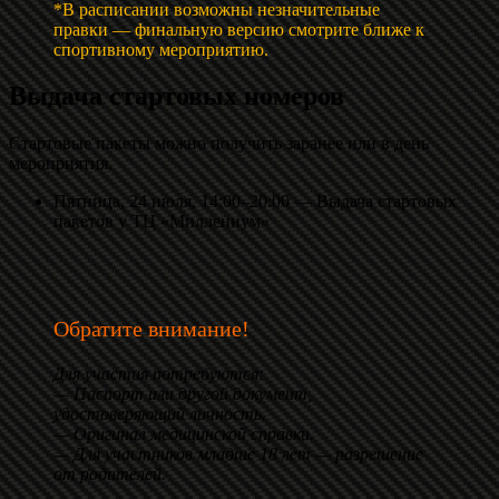
*В расписании возможны незначительные
правки — финальную версию смотрите ближе к
спортивному мероприятию.
Выдача стартовых номеров
Стартовые пакеты можно получить заранее или в день
мероприятия.
Пятница, 24 июля, 14:00–20:00 — Выдача стартовых
пакетов у ТЦ «Миллениум»
Обратите внимание!
Для участия потребуются:
— Паспорт или другой документ,
удостоверяющий личность.
— Оригинал медицинской справки.
— Для участников младше 18 лет — разрешение
от родителей.