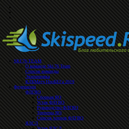
SKI 76 TEAM
О команде Ski 76 Team
Список команды
Экипировка
КЛБМатч ПроБЕГа 2019
Федерации
ФЛГЯО
Сборная ЯО
Устав ФЛГЯО
Руководство ФЛГЯО
Тренеры ЯО
Список членов ФЛГЯО
ЯЛСЛ
Устав ЯЛСЛ