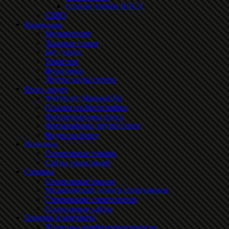
Список членов ЯЛСЛ
СБЯО
Календари
Мультиспорт
Лыжные гонки
Бег / кросс
Триатлон
Велогонки
Другие виды спорта
Фото, видео
Фотоблог Skispeed.Ru
Ссылки на фотографии
Фоторепортажы блога
Фотоальбомы друзей блога
Видео на блоге
Полезное
Спортивные товары
Сайты трансляций
Справка
Спортивные школы
Медицинский осмотр спортсменов
Страхование спортсменов
Спортивные сайты
Помощь и контакты
Политика конфиденциальности