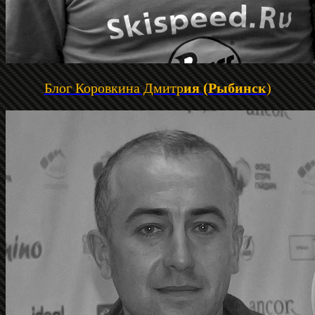
Блог Коровкина Дмитр
ия (Рыбинск
)