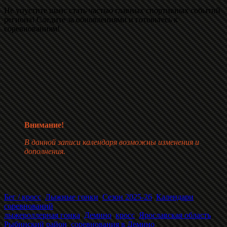
Не упустите шанс стать частью главных спортивных событий
региона! Следите за обновлениями и готовьтесь к
соревнованиям!
Внимание!
В данной записи календаря возможны изменения и
дополнения.
Бег / кросс
,
Лыжные гонки
,
Сезон 2025-26
,
Календари
соревнований
лыжероллерная гонка
,
Демино
,
кросс
,
Ярославская область
,
Рыбинский район
,
соревнования в Демино