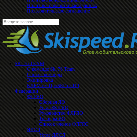
Политика обработки метаданных
Пользовательское соглашение
SKI 76 TEAM
О команде Ski 76 Team
Список команды
Экипировка
КЛБМатч ПроБЕГа 2019
Федерации
ФЛГЯО
Сборная ЯО
Устав ФЛГЯО
Руководство ФЛГЯО
Тренеры ЯО
Список членов ФЛГЯО
ЯЛСЛ
Устав ЯЛСЛ