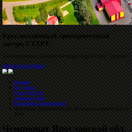
Круглогодичный тренировочный
лагерь СТАРТ
Для спортсменов циклических видов спорта в ЦЛС "Дёмино"
БУДЕМ ЗНАКОМЫ!
Главная
Бег / кросс
Сезон 2025-26
Лыжные гонки
Календари соревнований
Чемпионат Ярославской обл. по лыжероллерам и кроссу
2026
Чемпионат Ярославской обл.