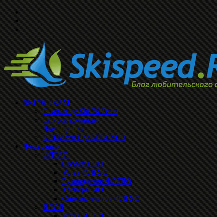
SKI 76 TEAM
О команде Ski 76 Team
Список команды
Экипировка
КЛБМатч ПроБЕГа 2019
Федерации
ФЛГЯО
Сборная ЯО
Устав ФЛГЯО
Руководство ФЛГЯО
Тренеры ЯО
Список членов ФЛГЯО
ЯЛСЛ
Устав ЯЛСЛ