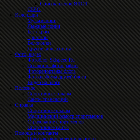
Список членов ЯЛСЛ
СБЯО
Календари
Мультиспорт
Лыжные гонки
Бег / кросс
Триатлон
Велогонки
Другие виды спорта
Фото, видео
Фотоблог Skispeed.Ru
Ссылки на фотографии
Фоторепортажы блога
Фотоальбомы друзей блога
Видео на блоге
Полезное
Спортивные товары
Сайты трансляций
Справка
Спортивные школы
Медицинский осмотр спортсменов
Страхование спортсменов
Спортивные сайты
Помощь и контакты
Политика конфиденциальности