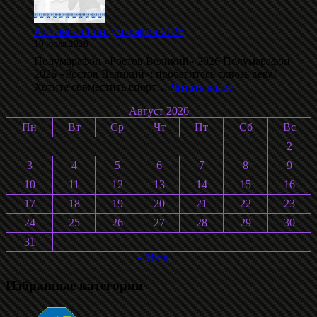
Воробьёва
2026
Ростовский полумарафон 2026
10 июля 2026
Полумарафон «Ростов Великий» 2026 Полумарафон
2026 «Ростов Великий»: пробегитесь сквозь века!
:
Хотите совместить спорт…
Читать далее
Ростовский
Август 2026
полумарафон
2026
Пн
Вт
Ср
Чт
Пт
Сб
Вс
1
2
3
4
5
6
7
8
9
10
11
12
13
14
15
16
17
18
19
20
21
22
23
24
25
26
27
28
29
30
31
« Июл
Избранные категории