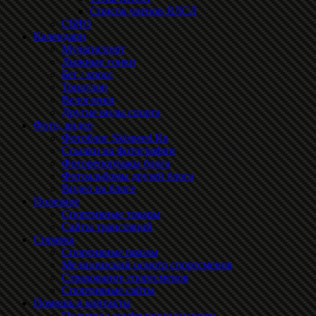
Список членов ЯЛСЛ
СБЯО
Календари
Мультиспорт
Лыжные гонки
Бег / кросс
Триатлон
Велогонки
Другие виды спорта
Фото, видео
Фотоблог Skispeed.Ru
Ссылки на фотографии
Фоторепортажы блога
Фотоальбомы друзей блога
Видео на блоге
Полезное
Спортивные товары
Сайты трансляций
Справка
Спортивные школы
Медицинский осмотр спортсменов
Страхование спортсменов
Спортивные сайты
Помощь и контакты
Политика конфиденциальности