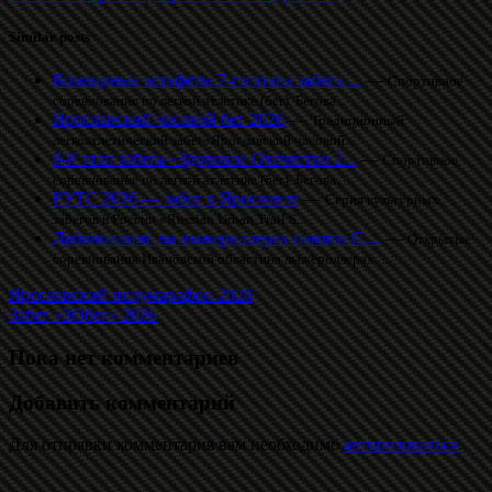
Similar posts
Командные эстафеты 7-го этапа забега ...
—
Спортивное
соревнование по легкой атлетике (бег). Бегова...
Ярославский часовой бег 2026
—
Традиционный
легкоатлетический забег«Ярославский часовой...
6-й этап забега «Здоровое Отечество 2...
—
Спортивное
соревнование по легкой атлетике (бег). Бегова...
РУТС 2026 — забег в Ярославле
—
Серия культурных
забегов в России «Russian Urban Trail S...
Даблполлинг на лыжероллерах памяти С....
—
Открытые
соревнования Ивановской областина лыжероллерах....
Ярославский полумарафон 2026
Забег «ЗОбег» 2026
Пока нет комментариев
Добавить комментарий
Для отправки комментария вам необходимо
авторизоваться
.