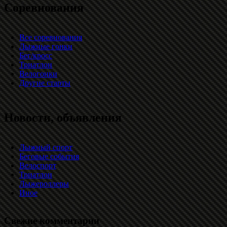
Соревнования
Все соревнования
Лыжные гонки
Бег/кросс
Триатлон
Велогонки
Другие старты
Новости, объявления
Лыжный спорт
Беговые события
Велоспорт
Триатлон
Лыжероллеры
Иное
Свежие комментарии