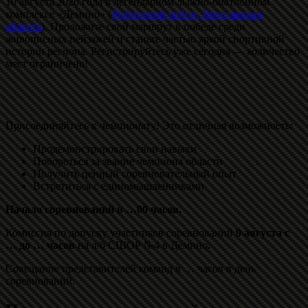
10 августа 2026 года в легендарном лыжно‑биатлонном
комплексе «Демино» (
Рыбинский район, Ярославская
область
). Проложите свой маршрут к победе среди
живописных пейзажей и станьте частью яркой спортивной
истории региона. Регистрируйтесь уже сегодня — количество
мест ограничено!
Присоединяйтесь к чемпионату! Это отличная возможность:
Продемонстрировать свои навыки
Побороться за звание чемпиона области
Получить ценный соревновательный опыт
Встретиться с единомышленниками
Начало соревнований в …00 часов.
Комиссия по допуску участников соревнований
9 августа с
… до … часов
на л/б СШОР №4 в Дёмино
.
Совещание представителей команд в … часов в день
соревнований.