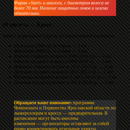
Фирма «Start» и аналоги, с диаметром колеса не
более 70 мм. Наличие защитных очков и шлема
обязательно.
10 августа —
Кросс
Забег с раздельным стартом по пересечённой местности.
Мужчины 2008 г.р. и старше — 5 км
Женщины 2008 г.р. и старше — 3 км
Юноши старшего возраста 2009-2010 г.р. — 3 км
Юноши среднего возраста 2009-2010 г.р. — 3 км
Девушки старшего возраста 2011-2012 г.р. — 2 км
Девушки среднего возраста 2011-2012 г.р. — 2 км
Мальчики младшего возраста 2013-2014 г.р. — 2 км
Девочки младшего возраста 2013-2014 г.р. — 2 км
Обращаем ваше внимание:
программа
Чемпионата и Первенства Ярославской области по
лыжероллерам и кроссу — предварительная. В
расписание могут быть внесены
изменения — организаторы оставляют за собой
право корректировать отдельные пункты