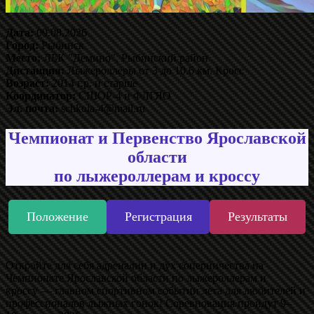
Дата:
09.08.2026
Город:
Рыбинск
Место:
ЛБК "Демино", Рыбинский район
Дистанция:
Лыжероллеры от 3 до 10.6 км. Кросс
Возраст:
2014 г.р. и старше
Координатор:
СШОР-4 и ФЛГЯО
Эл. почта:
schkola-4@mail.ru
Чемпионат и Первенство Ярославской
области
по лыжероллерам и кроссу
Положение
Регистрация
Результаты
Откройте для себя адреналин и дух соперничества на
Чемпионате Ярославской области по лыжероллерам и
кроссу — главном спортивном событии лета для любителей и
профессионалов лыжных гонок! Соревнования пройдут 9–