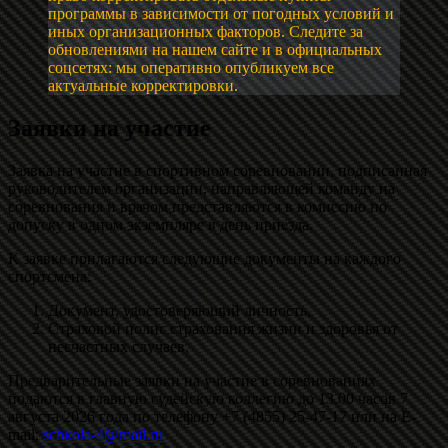
программы в зависимости от погодных условий и
иных организационных факторов. Следите за
обновлениями на нашем сайте и в официальных
соцсетях: мы оперативно опубликуем все
актуальные корректировки.
Заявки на участие
Заявка на участие в спортивном соревновании, подписанная
руководителем организации, направляющей команду на
соревнования и врачом представляются в комиссию по
допуску в одном экземпляре в день приезда.
К заявке прилагаются следующие документы на каждого
спортсмена:
Документ, удостоверяющий личность,
Страховой полис страхования жизни и здоровья от
несчастных случаев.
Предварительные заявки на участие в соревнованиях
подаются в главную судейскую коллегию до 13.00 часов 7
августа 2026 года по телефону +7 (4855) 25-47-17 или на E-
mail:
schkola-4@mail.ru