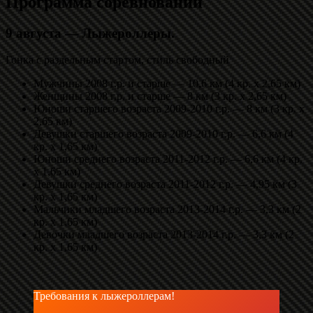
Программа соревнований
9 августа —
Лыжероллеры.
Гонка с раздельным стартом, стиль свободный
Мужчины 2008 г.р. и старше — 10,6 км (4 кр. х 2,65 км)
Женщины 2008 г.р. и старше — 8 км (3 кр. х 2,65 км)
Юноши старшего возраста 2009-2010 г.р. — 8 км (3 кр. х
2,65 км)
Девушки старшего возраста 2009-2010 г.р. — 6,6 км (4
кр. х 1,65 км)
Юноши среднего возраста 2011-2012 г.р. — 6,6 км (4 кр.
х 1,65 км)
Девушки среднего возраста 2011-2012 г.р. — 4,95 км (3
кр. х 1,65 км)
Мальчики младшего возраста 2013-2014 г.р. — 3,3 км (2
кр. х 1,65 км)
Девочки младшего возраста 2013-2014 г.р. — 3,3 км (2
кр. х 1,65 км)
Требования к лыжероллерам!