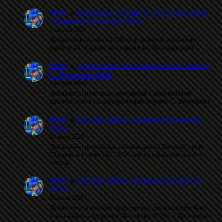
Minfo
к
Командные эстафеты 7-го этапа забега
«Здоровое Отечество 2026»
5 августа 2026
Добавлена ссылка на QR-код, который позволяет
пройти на стадион со сторону ул. Володарского.
Minfo
к
Даблполлинг на лыжероллерах памяти
С. Воробьёва 2026
2 августа 2026
Добавлены итоговые протоколы с результатами
даблполлинга на лыжероллерах памяти С. Воробьёва.
Minfo
к
6-й этап забега «Здоровое Отечество
2026»
31 июля 2026
Добавлены результаты общего зачета Беговой лиги
"Здоровое Отечество" 2026 после проведённых 6-ти
этапов.
Minfo
к
6-й этап забега «Здоровое Отечество
2026»
31 июля 2026
Добавлены итоговые протоколы с результатами 6-го
этапа забега «Здоровое Отечество 2026» в Ярославле.