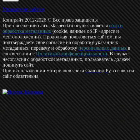
Управление сайтом
Копирайт 2012-2026 © Все права защищены
При посещении сайта skispeed.ru осуществляется
сбор и
обработка метаданных
(cookie, данные об IP - адресе и
местоположении). Продолжая пользоваться сайтом, вы
подтверждаете свое согласие на обработку указанных
метаданных, передачу и обработку
персональных данных
в
соответствии с
Политикой конфиденциальности
. В случае
несогласия с обработкой метаданных, пользователь должен
покинуть сайт.
При использовании материалов сайта
Скиспид.Ру
, ссылка на
сайт обязательна