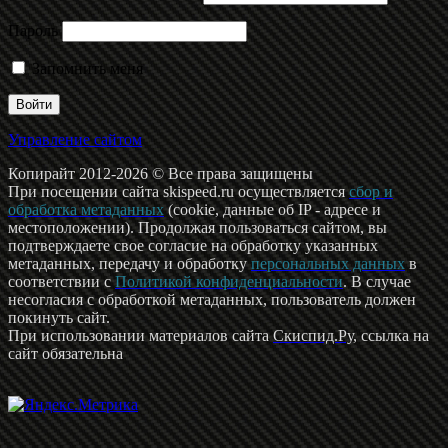
Пароль
Запомнить меня
Управление сайтом
Копирайт 2012-2026 © Все права защищены
При посещении сайта skispeed.ru осуществляется
сбор и
обработка метаданных
(cookie, данные об IP - адресе и
местоположении). Продолжая пользоваться сайтом, вы
подтверждаете свое согласие на обработку указанных
метаданных, передачу и обработку
персональных данных
в
соответствии с
Политикой конфиденциальности
. В случае
несогласия с обработкой метаданных, пользователь должен
покинуть сайт.
При использовании материалов сайта
Скиспид.Ру
, ссылка на
сайт обязательна