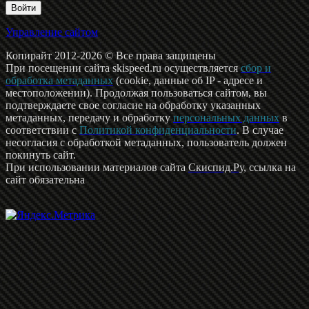
Управление сайтом
Копирайт 2012-2026 © Все права защищены
При посещении сайта skispeed.ru осуществляется
сбор и
обработка метаданных
(cookie, данные об IP - адресе и
местоположении). Продолжая пользоваться сайтом, вы
подтверждаете свое согласие на обработку указанных
метаданных, передачу и обработку
персональных данных
в
соответствии с
Политикой конфиденциальности
. В случае
несогласия с обработкой метаданных, пользователь должен
покинуть сайт.
При использовании материалов сайта
Скиспид.Ру
, ссылка на
сайт обязательна