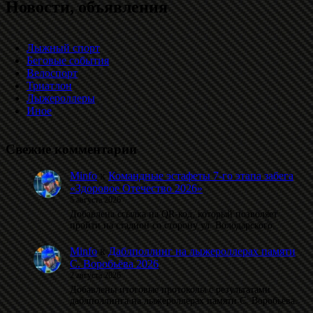
Новости, объявления
Лыжный спорт
Беговые события
Велоспорт
Триатлон
Лыжероллеры
Иное
Свежие комментарии
Minfo
к
Командные эстафеты 7-го этапа забега
«Здоровое Отечество 2026»
5 августа 2026
Добавлена ссылка на QR-код, который позволяет
пройти на стадион со сторону ул. Володарского.
Minfo
к
Даблполлинг на лыжероллерах памяти
С. Воробьёва 2026
2 августа 2026
Добавлены итоговые протоколы с результатами
даблполлинга на лыжероллерах памяти С. Воробьёва.