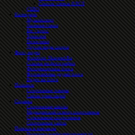
Список членов ЯЛСЛ
СБЯО
Календари
Мультиспорт
Лыжные гонки
Бег / кросс
Триатлон
Велогонки
Другие виды спорта
Фото, видео
Фотоблог Skispeed.Ru
Ссылки на фотографии
Фоторепортажы блога
Фотоальбомы друзей блога
Видео на блоге
Полезное
Спортивные товары
Сайты трансляций
Справка
Спортивные школы
Медицинский осмотр спортсменов
Страхование спортсменов
Спортивные сайты
Помощь и контакты
Политика конфиденциальности