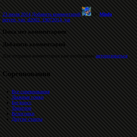
23 июля 2014
Добавить комментарий
От
Minfo
perven_yao_d2002_19072014_yar
Пока нет комментариев
Добавить комментарий
Для отправки комментария вам необходимо
авторизоваться
.
Соревнования
Все соревнования
Лыжные гонки
Бег/кросс
Триатлон
Велогонки
Другие старты