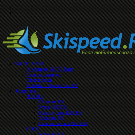
SKI 76 TEAM
О команде Ski 76 Team
Список команды
Экипировка
КЛБМатч ПроБЕГа 2019
Федерации
ФЛГЯО
Сборная ЯО
Устав ФЛГЯО
Руководство ФЛГЯО
Тренеры ЯО
Список членов ФЛГЯО
ЯЛСЛ
Устав ЯЛСЛ