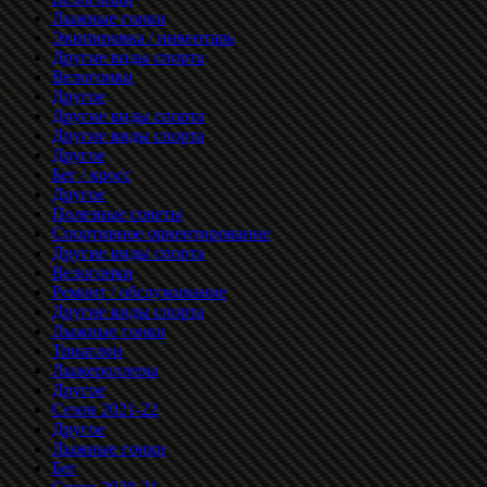
Лыжные гонки
Экипировка / инвентарь
Другие виды спорта
Велогонки
Другое
Другие виды спорта
Другие виды спорта
Другое
Бег / кросс
Другое
Полезные советы
Спортивное ориентирование
Другие виды спорта
Велогонки
Ремонт / обслуживание
Другие виды спорта
Лыжные гонки
Триатлон
Лыжероллеры
Другое
Сезон 2021-22
Другое
Лыжные гонки
Бег