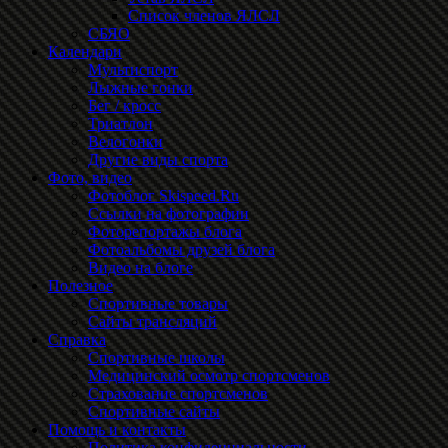
Список членов ЯЛСЛ
СБЯО
Календари
Мультиспорт
Лыжные гонки
Бег / кросс
Триатлон
Велогонки
Другие виды спорта
Фото, видео
Фотоблог Skispeed.Ru
Ссылки на фотографии
Фоторепортажы блога
Фотоальбомы друзей блога
Видео на блоге
Полезное
Спортивные товары
Сайты трансляций
Справка
Спортивные школы
Медицинский осмотр спортсменов
Страхование спортсменов
Спортивные сайты
Помощь и контакты
Политика конфиденциальности