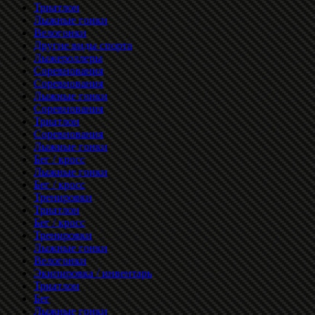
Триатлон
Лыжные гонки
Велогонки
Другие виды спорта
Лыжероллеры
Соревнования
Соревнования
Лыжные гонки
Соревнования
Триатлон
Соревнования
Лыжные гонки
Бег / кросс
Лыжные гонки
Бег / кросс
Тренировки
Триатлон
Бег / кросс
Тренировки
Лыжные гонки
Велогонки
Экипировка / инвентарь
Триатлон
Бег
Лыжные гонки