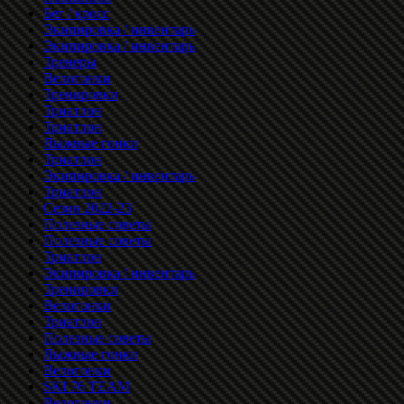
Бег / кросс
Экипировка / инвентарь
Экипировка / инвентарь
Тренеры
Велогонки
Тренировки
Триатлон
Триатлон
Лыжные гонки
Триатлон
Экипировка / инвентарь
Триатлон
Сезон 2022-23
Полезные советы
Полезные советы
Триатлон
Экипировка / инвентарь
Тренировки
Велогонки
Триатлон
Полезные советы
Лыжные гонки
Велогонки
SKI 76 TEAM
Велогонки