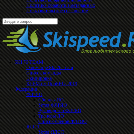
Политика обработки метаданных
Пользовательское соглашение
SKI 76 TEAM
О команде Ski 76 Team
Список команды
Экипировка
КЛБМатч ПроБЕГа 2019
Федерации
ФЛГЯО
Сборная ЯО
Устав ФЛГЯО
Руководство ФЛГЯО
Тренеры ЯО
Список членов ФЛГЯО
ЯЛСЛ
Устав ЯЛСЛ