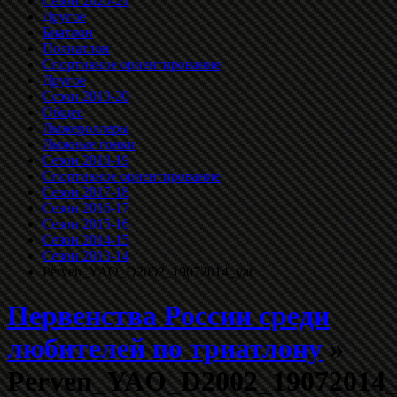
Сезон 2020-21
Другое
Биатлон
Полиатлон
Спортивное ориентирование
Другое
Сезон 2019-20
Общее
Лыжероллеры
Лыжные гонки
Сезон 2018-19
Спортивное ориентирование
Сезон 2017-18
Сезон 2016-17
Сезон 2015-16
Сезон 2014-15
Сезон 2013-14
Perven_YAO_D2002_19072014_yar
Первенства России среди
любителей по триатлону
»
Perven_YAO_D2002_19072014_