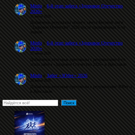
Minfo
к
6-й этап забега «Здоровое Отечество
2026»
31 июля 2026
Добавлены результаты общего зачета Беговой лиги
"Здоровое Отечество" 2026 после проведённых 6-ти
этапов.
Minfo
к
6-й этап забега «Здоровое Отечество
2026»
31 июля 2026
Добавлены итоговые протоколы с результатами 6-го
этапа забега «Здоровое Отечество 2026» в Ярославле.
Minfo
к
Забег «ЗОбег» 2026
28 июля 2026
Добавлены итоговые протоколы с результатами ЗОбег-а
в Ярославле.
Поиск
Поиск