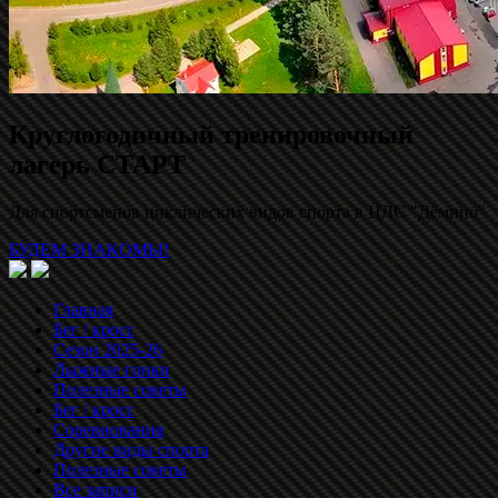
Круглогодичный тренировочный
лагерь СТАРТ
Для спортсменов циклических видов спорта в ЦЛС "Дёмино"
БУДЕМ ЗНАКОМЫ!
Главная
Бег / кросс
Сезон 2025-26
Лыжные гонки
Полезные советы
Бег / кросс
Соревнования
Другие виды спорта
Полезные советы
Все записи