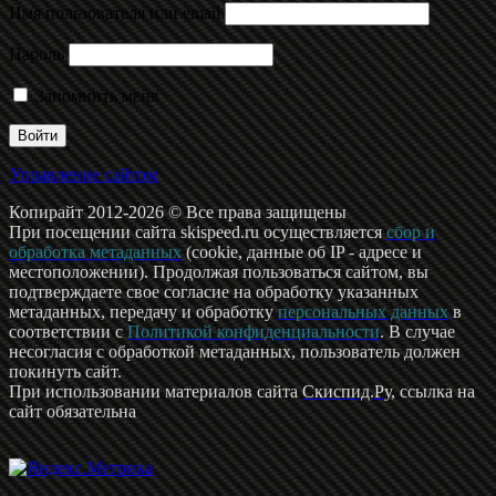
Имя пользователя или email
Пароль
Запомнить меня
Управление сайтом
Копирайт 2012-2026 © Все права защищены
При посещении сайта skispeed.ru осуществляется
сбор и
обработка метаданных
(cookie, данные об IP - адресе и
местоположении). Продолжая пользоваться сайтом, вы
подтверждаете свое согласие на обработку указанных
метаданных, передачу и обработку
персональных данных
в
соответствии с
Политикой конфиденциальности
. В случае
несогласия с обработкой метаданных, пользователь должен
покинуть сайт.
При использовании материалов сайта
Скиспид.Ру
, ссылка на
сайт обязательна