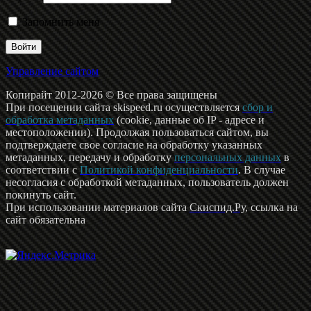
Запомнить меня
Управление сайтом
Копирайт 2012-2026 © Все права защищены
При посещении сайта skispeed.ru осуществляется
сбор и
обработка метаданных
(cookie, данные об IP - адресе и
местоположении). Продолжая пользоваться сайтом, вы
подтверждаете свое согласие на обработку указанных
метаданных, передачу и обработку
персональных данных
в
соответствии с
Политикой конфиденциальности
. В случае
несогласия с обработкой метаданных, пользователь должен
покинуть сайт.
При использовании материалов сайта
Скиспид.Ру
, ссылка на
сайт обязательна