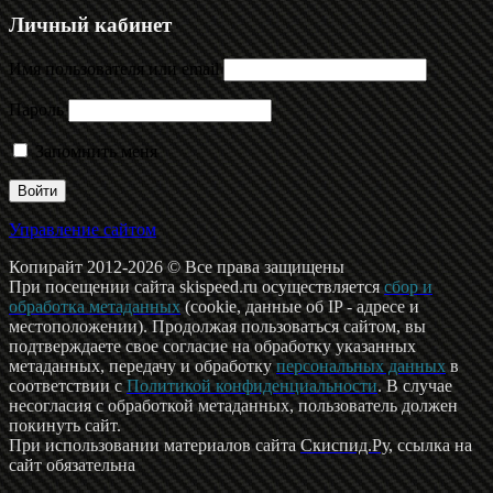
Личный кабинет
Имя пользователя или email
Пароль
Запомнить меня
Управление сайтом
Копирайт 2012-2026 © Все права защищены
При посещении сайта skispeed.ru осуществляется
сбор и
обработка метаданных
(cookie, данные об IP - адресе и
местоположении). Продолжая пользоваться сайтом, вы
подтверждаете свое согласие на обработку указанных
метаданных, передачу и обработку
персональных данных
в
соответствии с
Политикой конфиденциальности
. В случае
несогласия с обработкой метаданных, пользователь должен
покинуть сайт.
При использовании материалов сайта
Скиспид.Ру
, ссылка на
сайт обязательна