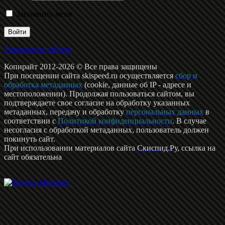
Запомнить меня
Управление сайтом
Копирайт 2012-2026 © Все права защищены
При посещении сайта skispeed.ru осуществляется
сбор и
обработка метаданных
(cookie, данные об IP - адресе и
местоположении). Продолжая пользоваться сайтом, вы
подтверждаете свое согласие на обработку указанных
метаданных, передачу и обработку
персональных данных
в
соответствии с
Политикой конфиденциальности
. В случае
несогласия с обработкой метаданных, пользователь должен
покинуть сайт.
При использовании материалов сайта
Скиспид.Ру
, ссылка на
сайт обязательна