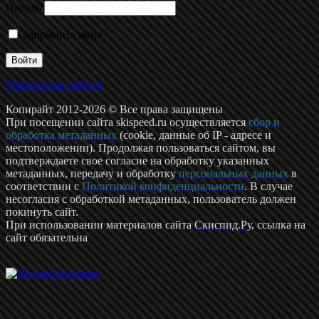
Пароль
Запомнить меня
Управление сайтом
Копирайт 2012-2026 © Все права защищены
При посещении сайта skispeed.ru осуществляется
сбор и
обработка метаданных
(cookie, данные об IP - адресе и
местоположении). Продолжая пользоваться сайтом, вы
подтверждаете свое согласие на обработку указанных
метаданных, передачу и обработку
персональных данных
в
соответствии с
Политикой конфиденциальности
. В случае
несогласия с обработкой метаданных, пользователь должен
покинуть сайт.
При использовании материалов сайта
Скиспид.Ру
, ссылка на
сайт обязательна