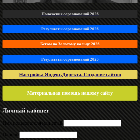
Положения соревнований 2026
Результаты соревнований 2026
Бегом по Золотому кольцу 2026
Результаты соревнований 2025
Настройка Яндекс.Директа. Создание сайтов
Материальная помощь нашему сайту
Личный кабинет
Имя пользователя или email
Пароль