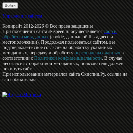
Управление сайтом
Копирайт 2012-2026 © Все права защищены
При посещении сайта skispeed.ru осуществляется
сбор и
обработка метаданных
(cookie, данные об IP - адресе и
местоположении). Продолжая пользоваться сайтом, вы
подтверждаете свое согласие на обработку указанных
метаданных, передачу и обработку
персональных данных
в
соответствии с
Политикой конфиденциальности
. В случае
несогласия с обработкой метаданных, пользователь должен
покинуть сайт.
При использовании материалов сайта
Скиспид.Ру
, ссылка на
сайт обязательна