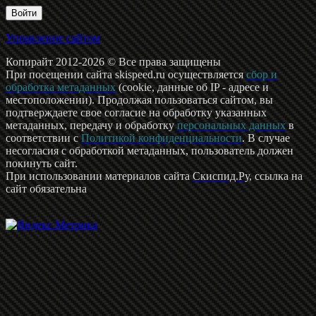
Управление сайтом
Копирайт 2012-2026 © Все права защищены
При посещении сайта skispeed.ru осуществляется
сбор и
обработка метаданных
(cookie, данные об IP - адресе и
местоположении). Продолжая пользоваться сайтом, вы
подтверждаете свое согласие на обработку указанных
метаданных, передачу и обработку
персональных данных
в
соответствии с
Политикой конфиденциальности
. В случае
несогласия с обработкой метаданных, пользователь должен
покинуть сайт.
При использовании материалов сайта
Скиспид.Ру
, ссылка на
сайт обязательна