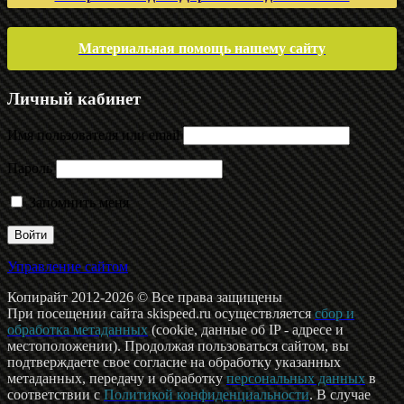
Материальная помощь нашему сайту
Личный кабинет
Имя пользователя или email
Пароль
Запомнить меня
Управление сайтом
Копирайт 2012-2026 © Все права защищены
При посещении сайта skispeed.ru осуществляется
сбор и
обработка метаданных
(cookie, данные об IP - адресе и
местоположении). Продолжая пользоваться сайтом, вы
подтверждаете свое согласие на обработку указанных
метаданных, передачу и обработку
персональных данных
в
соответствии с
Политикой конфиденциальности
. В случае