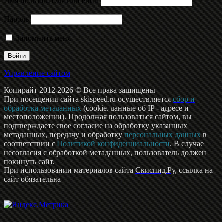
Имя пользователя или email
Пароль
Запомнить меня
Управление сайтом
Копирайт 2012-2026 © Все права защищены
При посещении сайта skispeed.ru осуществляется
сбор и
обработка метаданных
(cookie, данные об IP - адресе и
местоположении). Продолжая пользоваться сайтом, вы
подтверждаете свое согласие на обработку указанных
метаданных, передачу и обработку
персональных данных
в
соответствии с
Политикой конфиденциальности
. В случае
несогласия с обработкой метаданных, пользователь должен
покинуть сайт.
При использовании материалов сайта
Скиспид.Ру
, ссылка на
сайт обязательна