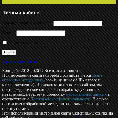
Личный кабинет
Имя пользователя или email
Пароль
Запомнить меня
Управление сайтом
Копирайт 2012-2026 © Все права защищены
При посещении сайта skispeed.ru осуществляется
сбор и
обработка метаданных
(cookie, данные об IP - адресе и
местоположении). Продолжая пользоваться сайтом, вы
подтверждаете свое согласие на обработку указанных
метаданных, передачу и обработку
персональных данных
в
соответствии с
Политикой конфиденциальности
. В случае
несогласия с обработкой метаданных, пользователь должен
покинуть сайт.
При использовании материалов сайта
Скиспид.Ру
, ссылка на
сайт обязательна