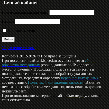
Личный кабинет
Имя пользователя или email
Пароль
Запомнить меня
Управление сайтом
Копирайт 2012-2026 © Все права защищены
При посещении сайта skispeed.ru осуществляется
сбор и
обработка метаданных
(cookie, данные об IP - адресе и
местоположении). Продолжая пользоваться сайтом, вы
подтверждаете свое согласие на обработку указанных
метаданных, передачу и обработку
персональных данных
в
соответствии с
Политикой конфиденциальности
. В случае
несогласия с обработкой метаданных, пользователь должен
покинуть сайт.
При использовании материалов сайта
Скиспид.Ру
, ссылка на
сайт обязательна