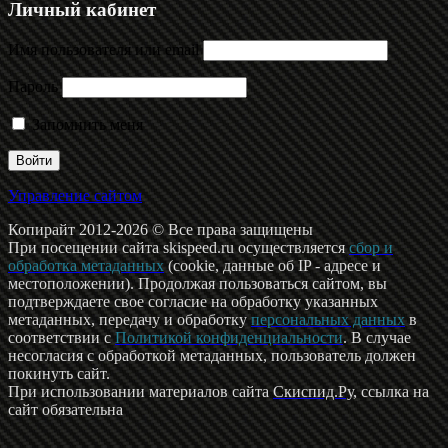
Личный кабинет
Имя пользователя или email
Пароль
Запомнить меня
Управление сайтом
Копирайт 2012-2026 © Все права защищены
При посещении сайта skispeed.ru осуществляется
сбор и
обработка метаданных
(cookie, данные об IP - адресе и
местоположении). Продолжая пользоваться сайтом, вы
подтверждаете свое согласие на обработку указанных
метаданных, передачу и обработку
персональных данных
в
соответствии с
Политикой конфиденциальности
. В случае
несогласия с обработкой метаданных, пользователь должен
покинуть сайт.
При использовании материалов сайта
Скиспид.Ру
, ссылка на
сайт обязательна