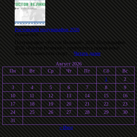
лыжероллерах
памяти
С.
Воробьёва
2026
Ростовский полумарафон 2026
10 июля 2026
Полумарафон «Ростов Великий» 2026 Полумарафон
2026 «Ростов Великий»: пробегитесь сквозь века!
:
Хотите совместить спорт…
Читать далее
Ростовский
Август 2026
полумарафон
2026
Пн
Вт
Ср
Чт
Пт
Сб
Вс
1
2
3
4
5
6
7
8
9
10
11
12
13
14
15
16
17
18
19
20
21
22
23
24
25
26
27
28
29
30
31
« Июл