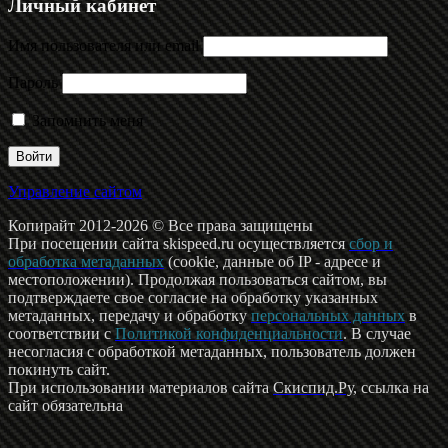
Личный кабинет
Имя пользователя или email
Пароль
Запомнить меня
Управление сайтом
Копирайт 2012-2026 © Все права защищены
При посещении сайта skispeed.ru осуществляется
сбор и
обработка метаданных
(cookie, данные об IP - адресе и
местоположении). Продолжая пользоваться сайтом, вы
подтверждаете свое согласие на обработку указанных
метаданных, передачу и обработку
персональных данных
в
соответствии с
Политикой конфиденциальности
. В случае
несогласия с обработкой метаданных, пользователь должен
покинуть сайт.
При использовании материалов сайта
Скиспид.Ру
, ссылка на
сайт обязательна