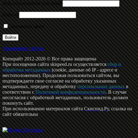
Имя пользователя или email
Пароль
Запомнить меня
Управление сайтом
Копирайт 2012-2026 © Все права защищены
При посещении сайта skispeed.ru осуществляется
сбор и
обработка метаданных
(cookie, данные об IP - адресе и
местоположении). Продолжая пользоваться сайтом, вы
подтверждаете свое согласие на обработку указанных
метаданных, передачу и обработку
персональных данных
в
соответствии с
Политикой конфиденциальности
. В случае
несогласия с обработкой метаданных, пользователь должен
покинуть сайт.
При использовании материалов сайта
Скиспид.Ру
, ссылка на
сайт обязательна