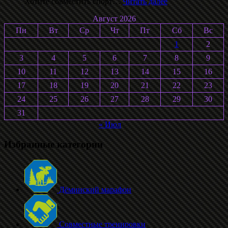
:
Хотите совместить спорт…
Читать далее
Ростовский
Август 2026
полумарафон
2026
Пн
Вт
Ср
Чт
Пт
Сб
Вс
1
2
3
4
5
6
7
8
9
10
11
12
13
14
15
16
17
18
19
20
21
22
23
24
25
26
27
28
29
30
31
« Июл
Избранные категории
Дёминский марафон
Совместные тренировки