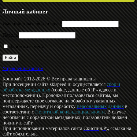
Личный кабинет
Имя пользователя или email
Пароль
Запомнить меня
Управление сайтом
Копирайт 2012-2026 © Все права защищены
При посещении сайта skispeed.ru осуществляется
сбор и
обработка метаданных
(cookie, данные об IP - адресе и
местоположении). Продолжая пользоваться сайтом, вы
подтверждаете свое согласие на обработку указанных
метаданных, передачу и обработку
персональных данных
в
соответствии с
Политикой конфиденциальности
. В случае
несогласия с обработкой метаданных, пользователь должен
покинуть сайт.
При использовании материалов сайта
Скиспид.Ру
, ссылка на
сайт обязательна