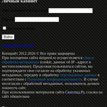
Личный кабинет
Имя пользователя или email
Пароль
Запомнить меня
Управление сайтом
Копирайт 2012-2026 © Все права защищены
При посещении сайта skispeed.ru осуществляется
сбор и
обработка метаданных
(cookie, данные об IP - адресе и
местоположении). Продолжая пользоваться сайтом, вы
подтверждаете свое согласие на обработку указанных
метаданных, передачу и обработку
персональных данных
в
соответствии с
Политикой конфиденциальности
. В случае
несогласия с обработкой метаданных, пользователь должен
покинуть сайт.
При использовании материалов сайта
Скиспид.Ру
, ссылка на
сайт обязательна