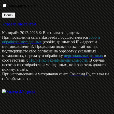
Запомнить меня
Управление сайтом
Копирайт 2012-2026 © Все права защищены
При посещении сайта skispeed.ru осуществляется
сбор и
обработка метаданных
(cookie, данные об IP - адресе и
местоположении). Продолжая пользоваться сайтом, вы
подтверждаете свое согласие на обработку указанных
метаданных, передачу и обработку
персональных данных
в
соответствии с
Политикой конфиденциальности
. В случае
несогласия с обработкой метаданных, пользователь должен
покинуть сайт.
При использовании материалов сайта
Скиспид.Ру
, ссылка на
сайт обязательна