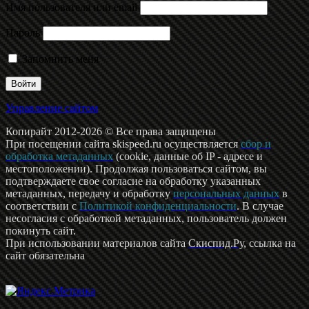
Имя пользователя или email
Пароль
Запомнить меня
Управление сайтом
Копирайт 2012-2026 © Все права защищены
При посещении сайта skispeed.ru осуществляется
сбор и
обработка метаданных
(cookie, данные об IP - адресе и
местоположении). Продолжая пользоваться сайтом, вы
подтверждаете свое согласие на обработку указанных
метаданных, передачу и обработку
персональных данных
в
соответствии с
Политикой конфиденциальности
. В случае
несогласия с обработкой метаданных, пользователь должен
покинуть сайт.
При использовании материалов сайта
Скиспид.Ру
, ссылка на
сайт обязательна