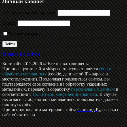
Личный кабинет
Имя пользователя или email
Пароль
Запомнить меня
Управление сайтом
Копирайт 2012-2026 © Все права защищены
При посещении сайта skispeed.ru осуществляется
сбор и
обработка метаданных
(cookie, данные об IP - адресе и
местоположении). Продолжая пользоваться сайтом, вы
подтверждаете свое согласие на обработку указанных
метаданных, передачу и обработку
персональных данных
в
соответствии с
Политикой конфиденциальности
. В случае
несогласия с обработкой метаданных, пользователь должен
покинуть сайт.
При использовании материалов сайта
Скиспид.Ру
, ссылка на
сайт обязательна