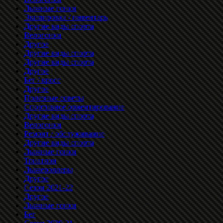
Лыжные гонки
Экипировка / инвентарь
Другие виды спорта
Велогонки
Другое
Другие виды спорта
Другие виды спорта
Другое
Бег / кросс
Другое
Полезные советы
Спортивное ориентирование
Другие виды спорта
Велогонки
Ремонт / обслуживание
Другие виды спорта
Лыжные гонки
Триатлон
Лыжероллеры
Другое
Сезон 2021-22
Другое
Лыжные гонки
Бег