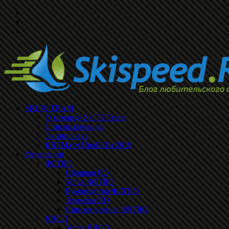
SKI 76 TEAM
О команде Ski 76 Team
Список команды
Экипировка
КЛБМатч ПроБЕГа 2019
Федерации
ФЛГЯО
Сборная ЯО
Устав ФЛГЯО
Руководство ФЛГЯО
Тренеры ЯО
Список членов ФЛГЯО
ЯЛСЛ
Устав ЯЛСЛ