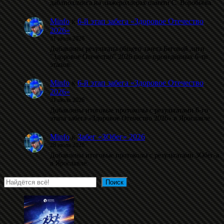
даблполлинга на лыжероллерах памяти С. Воробьёва.
Minfo
к
6-й этап забега «Здоровое Отечество
2026»
31 июля 2026
Добавлены результаты общего зачета Беговой лиги
"Здоровое Отечество" 2026 после проведённых 6-ти
этапов.
Minfo
к
6-й этап забега «Здоровое Отечество
2026»
31 июля 2026
Добавлены итоговые протоколы с результатами 6-го
этапа забега «Здоровое Отечество 2026» в Ярославле.
Minfo
к
Забег «ЗОбег» 2026
28 июля 2026
Добавлены итоговые протоколы с результатами ЗОбег-а
в Ярославле.
Поиск
Поиск