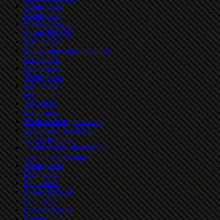
Тренировки
Марафоны
Соревнования
Сезон 2024-25
Бег / кросс
Календари соревнований
Бег / кросс
Велогонки
Тренировки
Бег / кросс
Бег / кросс
Триатлон
Велогонки
Техника передвижения
Другие виды спорта
Лыжные гонки
Экипировка / инвентарь
Другие виды спорта
Тренировки
Бег / кросс
Велогонки
Сезон 2023-24
Велоспорт
Соревнования
Полиатлон