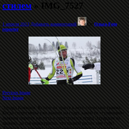
стилем
» IMG_7527
1 апреля 2013
Добавить комментарий
От
Ольга-Foto
reporter
Previous Image
Next Image
Эдуард Ковяшов. Кстати на трассе к него случилась травма.
Когда спортсмены уже вышли на старт, какой то «гуляющий»
лыжник пересек им путь и пристроился перед Эдуардом на
лыжню, да так неаккуратно, что палкой рассек ему губу!
Лишний раз говорит о нашей невоспитанности и иногда о