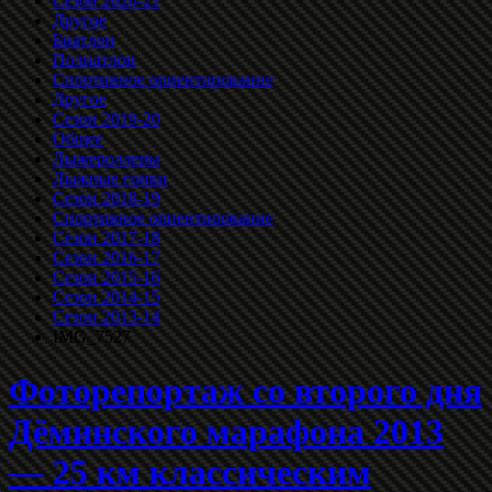
Сезон 2020-21
Другое
Биатлон
Полиатлон
Спортивное ориентирование
Другое
Сезон 2019-20
Общее
Лыжероллеры
Лыжные гонки
Сезон 2018-19
Спортивное ориентирование
Сезон 2017-18
Сезон 2016-17
Сезон 2015-16
Сезон 2014-15
Сезон 2013-14
IMG_7527
Фоторепортаж со второго дня
Дёминского марафона 2013
— 25 км классическим