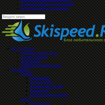
Политика обработки метаданных
Пользовательское соглашение
SKI 76 TEAM
О команде Ski 76 Team
Список команды
Экипировка
КЛБМатч ПроБЕГа 2019
Федерации
ФЛГЯО
Сборная ЯО
Устав ФЛГЯО
Руководство ФЛГЯО
Тренеры ЯО
Список членов ФЛГЯО
ЯЛСЛ
Устав ЯЛСЛ