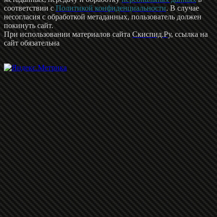
соответствии с
Политикой конфиденциальности
. В случае
несогласия с обработкой метаданных, пользователь должен
покинуть сайт.
При использовании материалов сайта
Скиспид.Ру
, ссылка на
сайт обязательна