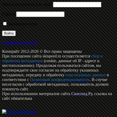
Имя пользователя или email
Пароль
Запомнить меня
Управление сайтом
Копирайт 2012-2026 © Все права защищены
При посещении сайта skispeed.ru осуществляется
сбор и
обработка метаданных
(cookie, данные об IP - адресе и
местоположении). Продолжая пользоваться сайтом, вы
подтверждаете свое согласие на обработку указанных
метаданных, передачу и обработку
персональных данных
в
соответствии с
Политикой конфиденциальности
. В случае
несогласия с обработкой метаданных, пользователь должен
покинуть сайт.
При использовании материалов сайта
Скиспид.Ру
, ссылка на
сайт обязательна