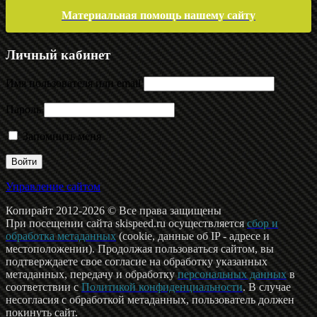
Материальная помощь нашему сайту
Личный кабинет
Имя пользователя или email
Пароль
Запомнить меня
Управление сайтом
Копирайт 2012-2026 © Все права защищены
При посещении сайта skispeed.ru осуществляется
сбор и
обработка метаданных
(cookie, данные об IP - адресе и
местоположении). Продолжая пользоваться сайтом, вы
подтверждаете свое согласие на обработку указанных
метаданных, передачу и обработку
персональных данных
в
соответствии с
Политикой конфиденциальности
. В случае
несогласия с обработкой метаданных, пользователь должен
покинуть сайт.