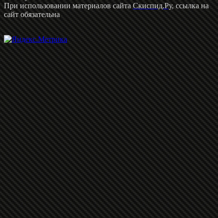
При использовании материалов сайта
Скиспид.Ру
, ссылка на
сайт обязательна