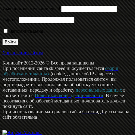
Имя пользователя или email
Пароль
Запомнить меня
Управление сайтом
Копирайт 2012-2026 © Все права защищены
При посещении сайта skispeed.ru осуществляется
сбор и
обработка метаданных
(cookie, данные об IP - адресе и
местоположении). Продолжая пользоваться сайтом, вы
подтверждаете свое согласие на обработку указанных
метаданных, передачу и обработку
персональных данных
в
соответствии с
Политикой конфиденциальности
. В случае
несогласия с обработкой метаданных, пользователь должен
покинуть сайт.
При использовании материалов сайта
Скиспид.Ру
, ссылка на
сайт обязательна