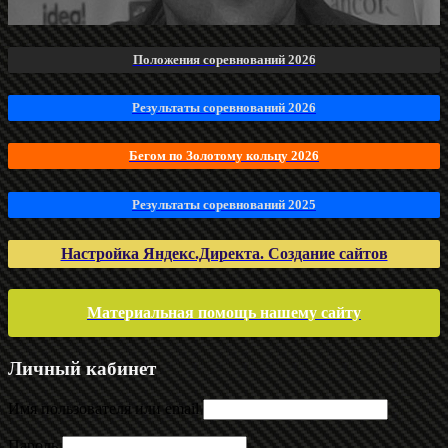
Положения соревнований 2026
Результаты соревнований 2026
Бегом по Золотому кольцу 2026
Результаты соревнований 2025
Настройка Яндекс.Директа. Создание сайтов
Материальная помощь нашему сайту
Личный кабинет
Имя пользователя или email
Пароль