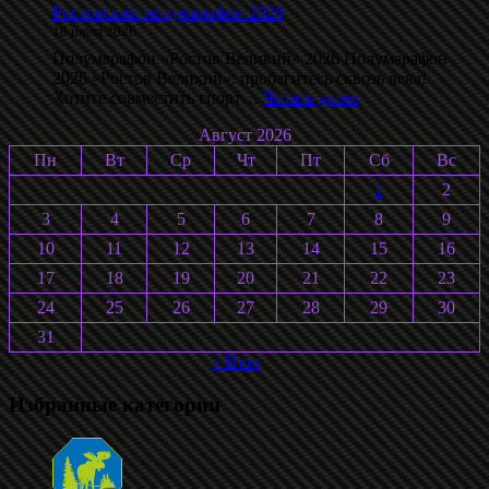
Ростовский полумарафон 2026
10 июля 2026
Полумарафон «Ростов Великий» 2026 Полумарафон
2026 «Ростов Великий»: пробегитесь сквозь века!
:
Хотите совместить спорт…
Читать далее
Ростовский
Август 2026
полумарафон
2026
Пн
Вт
Ср
Чт
Пт
Сб
Вс
1
2
3
4
5
6
7
8
9
10
11
12
13
14
15
16
17
18
19
20
21
22
23
24
25
26
27
28
29
30
31
« Июл
Избранные категории