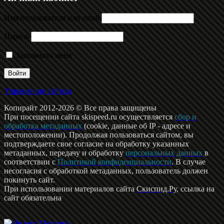
Имя пользователя или email
Пароль
Запомнить меня
Управление сайтом
Копирайт 2012-2026 © Все права защищены
При посещении сайта skispeed.ru осуществляется
сбор и
обработка метаданных
(cookie, данные об IP - адресе и
местоположении). Продолжая пользоваться сайтом, вы
подтверждаете свое согласие на обработку указанных
метаданных, передачу и обработку
персональных данных
в
соответствии с
Политикой конфиденциальности
. В случае
несогласия с обработкой метаданных, пользователь должен
покинуть сайт.
При использовании материалов сайта
Скиспид.Ру
, ссылка на
сайт обязательна