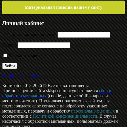
Материальная помощь нашему сайту
Личный кабинет
Имя пользователя или email
Пароль
Запомнить меня
Управление сайтом
Копирайт 2012-2026 © Все права защищены
При посещении сайта skispeed.ru осуществляется
сбор и
обработка метаданных
(cookie, данные об IP - адресе и
местоположении). Продолжая пользоваться сайтом, вы
подтверждаете свое согласие на обработку указанных
метаданных, передачу и обработку
персональных данных
в
соответствии с
Политикой конфиденциальности
. В случае
несогласия с обработкой метаданных, пользователь должен
покинуть сайт.