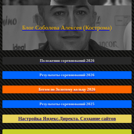
Блог Соболева Алексея (Кострома)
Положения соревнований 2026
Результаты соревнований 2026
Бегом по Золотому кольцу 2026
Результаты соревнований 2025
Настройка Яндекс.Директа. Создание сайтов