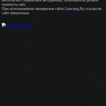
несогласия с обработкой метаданных, пользователь должен
покинуть сайт.
При использовании материалов сайта
Скиспид.Ру
, ссылка на
сайт обязательна