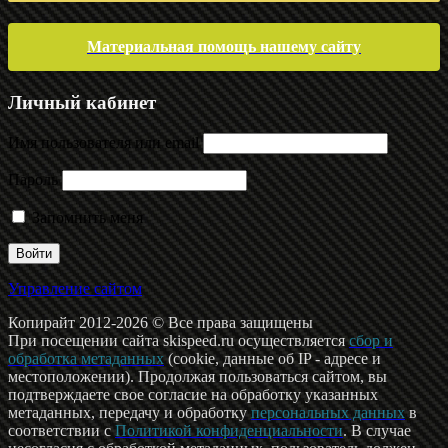
Материальная помощь нашему сайту
Личный кабинет
Имя пользователя или email
Пароль
Запомнить меня
Управление сайтом
Копирайт 2012-2026 © Все права защищены
При посещении сайта skispeed.ru осуществляется
сбор и
обработка метаданных
(cookie, данные об IP - адресе и
местоположении). Продолжая пользоваться сайтом, вы
подтверждаете свое согласие на обработку указанных
метаданных, передачу и обработку
персональных данных
в
соответствии с
Политикой конфиденциальности
. В случае