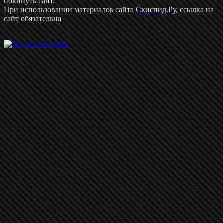
покинуть сайт.
При использовании материалов сайта
Скиспид.Ру
, ссылка на
сайт обязательна