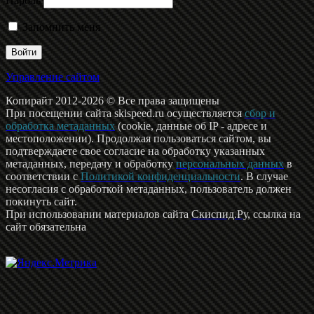
Пароль
Запомнить меня
Управление сайтом
Копирайт 2012-2026 © Все права защищены
При посещении сайта skispeed.ru осуществляется
сбор и
обработка метаданных
(cookie, данные об IP - адресе и
местоположении). Продолжая пользоваться сайтом, вы
подтверждаете свое согласие на обработку указанных
метаданных, передачу и обработку
персональных данных
в
соответствии с
Политикой конфиденциальности
. В случае
несогласия с обработкой метаданных, пользователь должен
покинуть сайт.
При использовании материалов сайта
Скиспид.Ру
, ссылка на
сайт обязательна