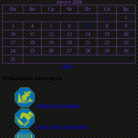
Август 2026
на
лыжероллерах
Пн
Вт
Ср
Чт
Пт
Сб
Вс
памяти
1
2
С.
Воробьёва
3
4
5
6
7
8
9
2026
10
11
12
13
14
15
16
17
18
19
20
21
22
23
24
25
26
27
28
29
30
31
« Июл
Избранные категории
Дёминский марафон
Совместные тренировки