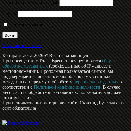
Имя пользователя или email
Пароль
Запомнить меня
Управление сайтом
Копирайт 2012-2026 © Все права защищены
При посещении сайта skispeed.ru осуществляется
сбор и
обработка метаданных
(cookie, данные об IP - адресе и
местоположении). Продолжая пользоваться сайтом, вы
подтверждаете свое согласие на обработку указанных
метаданных, передачу и обработку
персональных данных
в
соответствии с
Политикой конфиденциальности
. В случае
несогласия с обработкой метаданных, пользователь должен
покинуть сайт.
При использовании материалов сайта
Скиспид.Ру
, ссылка на
сайт обязательна