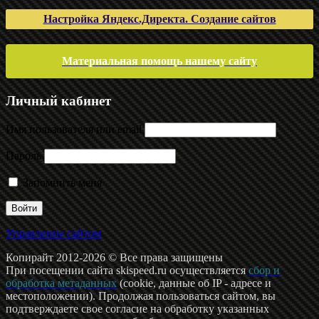
Настройка Яндекс.Директа. Создание сайтов
Материальная помощь нашему сайту
Личный кабинет
Имя пользователя или email
Пароль
Запомнить меня
Управление сайтом
Копирайт 2012-2026 © Все права защищены
При посещении сайта skispeed.ru осуществляется
сбор и
обработка метаданных
(cookie, данные об IP - адресе и
местоположении). Продолжая пользоваться сайтом, вы
подтверждаете свое согласие на обработку указанных