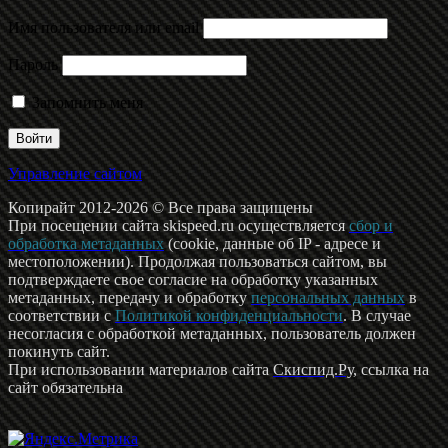
Имя пользователя или email
Пароль
Запомнить меня
Управление сайтом
Копирайт 2012-2026 © Все права защищены
При посещении сайта skispeed.ru осуществляется
сбор и
обработка метаданных
(cookie, данные об IP - адресе и
местоположении). Продолжая пользоваться сайтом, вы
подтверждаете свое согласие на обработку указанных
метаданных, передачу и обработку
персональных данных
в
соответствии с
Политикой конфиденциальности
. В случае
несогласия с обработкой метаданных, пользователь должен
покинуть сайт.
При использовании материалов сайта
Скиспид.Ру
, ссылка на
сайт обязательна