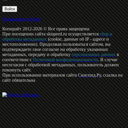
Управление сайтом
Копирайт 2012-2026 © Все права защищены
При посещении сайта skispeed.ru осуществляется
сбор и
обработка метаданных
(cookie, данные об IP - адресе и
местоположении). Продолжая пользоваться сайтом, вы
подтверждаете свое согласие на обработку указанных
метаданных, передачу и обработку
персональных данных
в
соответствии с
Политикой конфиденциальности
. В случае
несогласия с обработкой метаданных, пользователь должен
покинуть сайт.
При использовании материалов сайта
Скиспид.Ру
, ссылка на
сайт обязательна